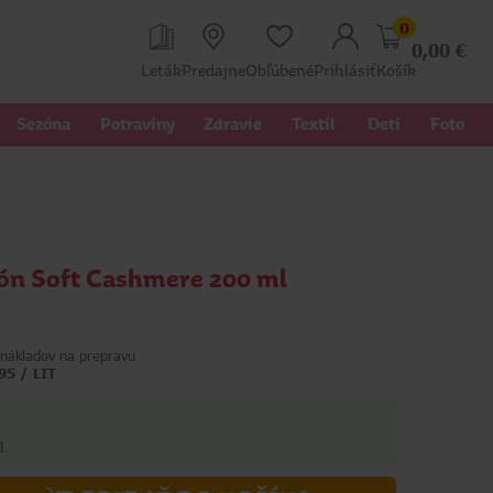
0
0,00
€
Leták
Predajne
Obľúbené
Prihlásiť
Košík
Sezóna
Potraviny
Zdravie
Textil 
Deti
Foto
ón Soft Cashmere 200 ml
nákladov na prepravu
95 / LIT
h