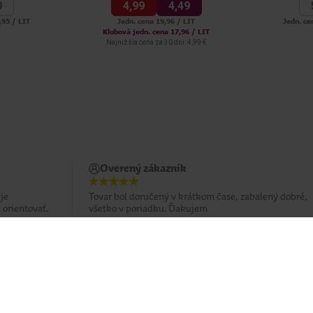
9
4,
99
4,
49
,95 / LIT
Jedn. cena 19,96 / LIT
Jedn. ce
Klubová jedn. cena 17,96 / LIT
Najnižšia cena za 30 dní: 4,99 €
Overený zákazník
je
Tovar bol doručený v krátkom čase, zabalený dobré,
 orientovať.
všetko v poriadku. Ďakujem