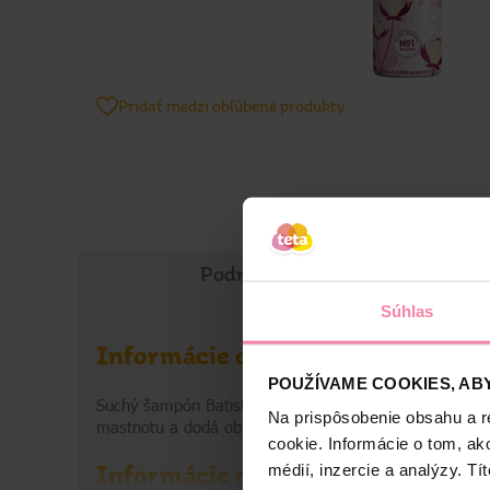
Pridať medzi obľúbené produkty
Podrobné informácie
Súhlas
Informácie o výrobku
POUŽÍVAME COOKIES, ABY
Suchý šampón BatisteSoft Cashmere s ľahkou púdrovou 
Na prispôsobenie obsahu a r
mastnotu a dodá objem. Získate pocit čistých a sviežic
cookie. Informácie o tom, ak
médií, inzercie a analýzy. Tí
Informácie o značke