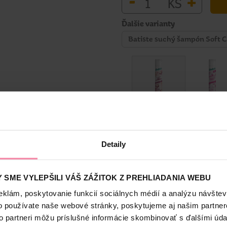
-
+
KS
Ďalšie varianty
Batiste suchý šampón Soft 
Bezpečnosť a balenie
Detaily
 SME VYLEPŠILI VÁŠ ZÁŽITOK Z PREHLIADANIA WEBU
vôňou je ideálny na použitie medzi jednotlivými umývaniami. Vlaso
eklám, poskytovanie funkcií sociálnych médií a analýzu návšte
h vlasov.
o používate naše webové stránky, poskytujeme aj našim partner
to partneri môžu príslušné informácie skombinovať s ďalšími údaj