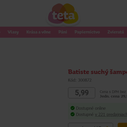
o
Vlasy
Krása a vône
Páni
Papierníctvo
Zvieratá
Batiste suchý šamp
Kód: 300872
5,99
Cena s DPH bez 
Jedn. cena 29,
Dostupné online
Dostupné
v 221 predajniac