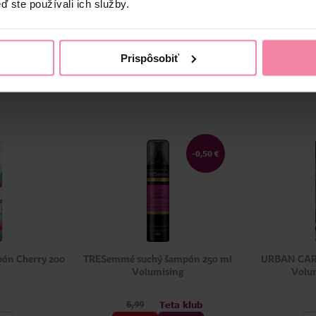
ď ste používali ich služby.
toré sa zakladá na inovatívnej formulu na báze škrobu, ale aj v krásn
ačku kategórie.
Prispôsobiť
-0,50 €
pón Cherry 200
TRESemmé suchý šampón 250 ml
URBAN CAR
Volumising
Volu
Teta klub
5,
99