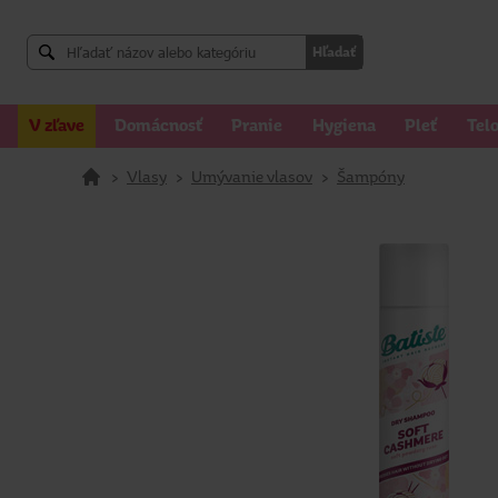
Hľadať
V zľave
Domácnosť
Pranie
Hygiena
Pleť
Tel
>
Vlasy
>
Umývanie vlasov
>
Šampóny