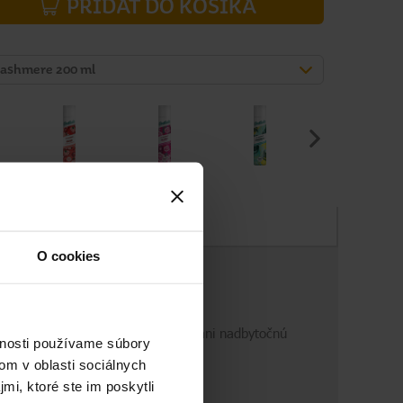
PRIDAŤ DO KOŠÍKA
Cashmere 200 ml
Zloženie
O cookies
m poskytne rýchle oživenie, odstráni nadbytočnú
vnosti používame súbory
om v oblasti sociálnych
mi, ktoré ste im poskytli