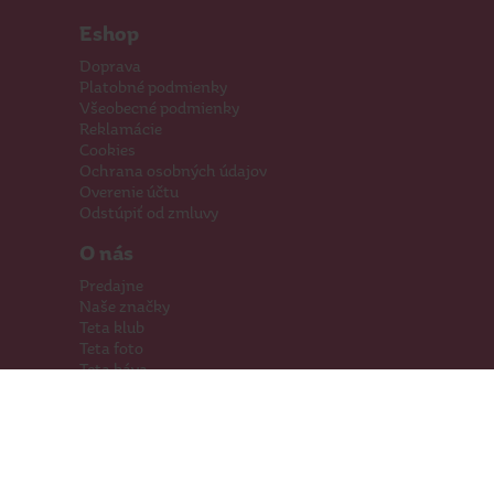
Eshop
Doprava
Platobné podmienky
Všeobecné podmienky
Reklamácie
Cookies
Ochrana osobných údajov
Overenie účtu
Odstúpiť od zmluvy
O nás
Predajne
Naše značky
Teta klub
Teta foto
Teta káva
Pomáhame
Kariéra
Kontakty
Hľadáme priestory
Darčeková karta