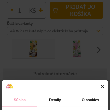
PRIDAŤ DO
-
+
KS
KOŠÍKA
Ďalšie varianty
Air Wick tekutá náplň do elektrického prístroja Vanilka a bambucké maslo 19 ml
Podrobné informácie
Informácie o výrobku
Súhlas
Detaily
O cookies
Vôňa je obohatená o dvojnásobné množstvo prírodných
esenciálnych olejov v porovnaní s predchádzajúcim