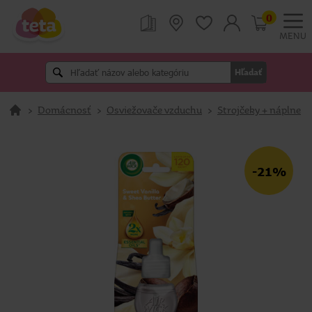
0
MENU
Hľadať
>
Domácnosť
>
Osviežovače vzduchu
>
Strojčeky + náplne
-21%