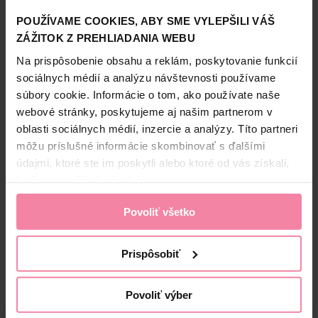
zložením Air Wick náplne do elektrického prístroja. Vydrží
až 120 dní pri používaní 12 hodín denne na najnižšej úrovni
POUŽÍVAME COOKIES, ABY SME VYLEPŠILI VÁŠ
intenzity vône.
ZÁŽITOK Z PREHLIADANIA WEBU
Zobraziť viac
Na prispôsobenie obsahu a reklám, poskytovanie funkcií
sociálnych médií a analýzu návštevnosti používame
súbory cookie. Informácie o tom, ako používate naše
webové stránky, poskytujeme aj našim partnerom v
Bezpečnosť a balenie
oblasti sociálnych médií, inzercie a analýzy. Títo partneri
Zloženie
môžu príslušné informácie skombinovať s ďalšími
údajmi, ktoré ste im poskytli alebo ktoré od vás získali,
High-contrast mode
keď ste používali ich služby.
Alternatívne produkty
Povoliť všetko
-21%
-22%
Prispôsobiť
Povoliť výber