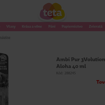
o
Vlasy
Krása a vône
Páni
Papierníctvo
Zvieratá
 náplne
Ambi Pur 3Volution
Aloha 40 ml
Kód: 288245
Tov