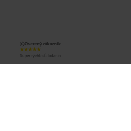
Overený zákazník
Super rýchlosť dodania
Prihlásiť sa na odber emailu
Sledujte nás
Facebook