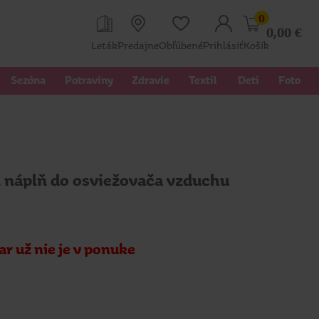
0
0,00
€
Leták
Predajne
Obľúbené
Prihlásiť
Košík
Sezóna
Potraviny
Zdravie
Textil 
Deti
Foto
 náplň do osviežovača vzduchu
ar už nie je v ponuke