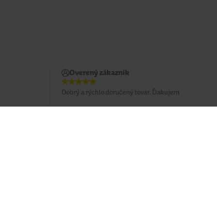
Overený zákazník
Dobrý a rýchlo doručený tovar. Ďakujem
Potrebujete poradiť?
037 / 3 211 211