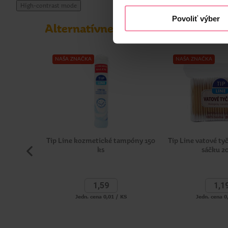
High-contrast mode
Povoliť výber
Alternatívne produkty
NAŠA ZNAČKA
NAŠA ZNAČKA
Tip Line kozmetické tampóny 150
Tip Line vatové t
ks
sáčku 2
1,
59
1,
1
Jedn. cena 0,01 / KS
Jedn. cena 0