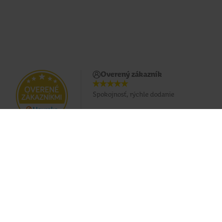
Overený zákazník
Spokojnosť, rýchle dodanie
Doprava zadarmo pri nákupe od 49 €
Eshop
O nás
Doprava
Predajne