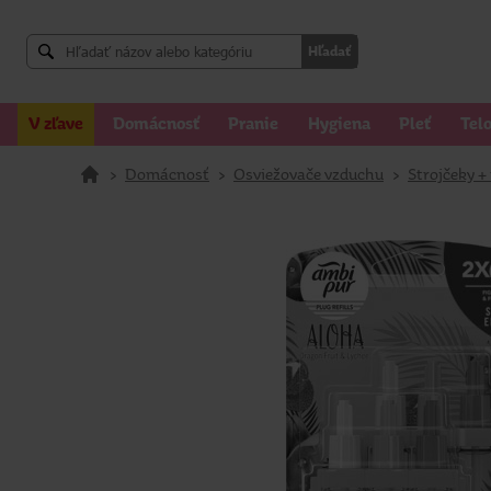
Hľadať
V zľave
Domácnosť
Pranie
Hygiena
Pleť
Tel
>
Domácnosť
>
Osviežovače vzduchu
>
Strojčeky +