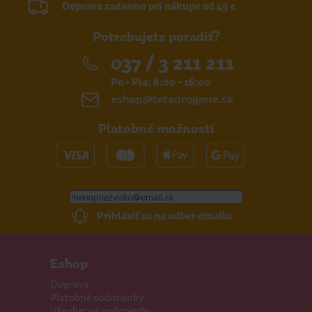
Doprava zadarmo pri nákupe od 49 €
Potrebujete poradiť?
037 / 3 211 211
Po - Pia: 8:00 - 16:00
eshop@tetadrogerie.sk
Platobné možnosti
Prihlásiť sa na odber emailu
Eshop
Doprava
Platobné podmienky
Všeobecné podmienky