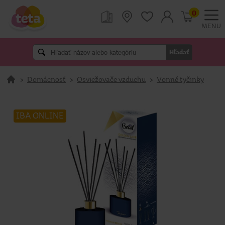
0
MENU
Hľadať
>
Domácnosť
>
Osviežovače vzduchu
>
Vonné tyčinky
IBA ONLINE