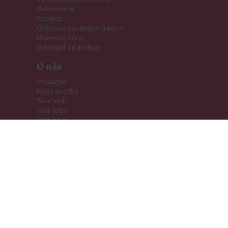
Reklamácie
Cookies
Ochrana osobných údajov
Overenie účtu
Odstúpiť od zmluvy
O nás
Predajne
Naše značky
Teta klub
Teta foto
Teta káva
Pomáhame
Kariéra
Kontakty
Hľadáme priestory
Darčeková karta
Súťaže
SodaStream
Sledujte nás
Facebook