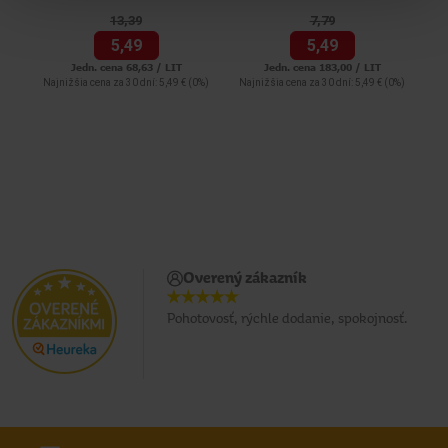
13,
39
7,
79
5,
49
5,
49
Jedn. cena 68,63 / LIT
Jedn. cena 183,00 / LIT
Najnižšia cena za 30 dní: 5,49 €
(0%)
Najnižšia cena za 30 dní: 5,49 €
(0%)
Na
Overený zákazník
Pohotovosť, rýchle dodanie, spokojnosť.