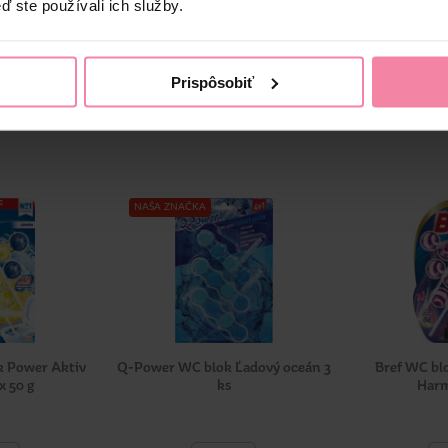
ď ste používali ich služby.
Prispôsobiť
NAŠA ZNAČKA
k Power Aktiv
Q-Power WC blok Ľadový oceán 3
Bref WC b
x 50 g
ks
Harm