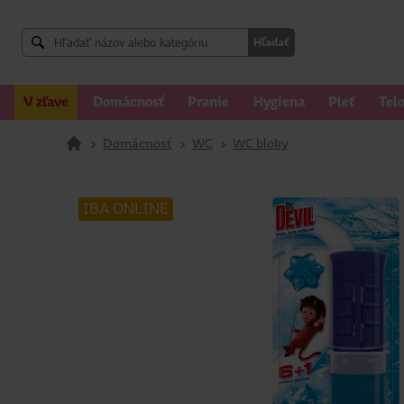
Hľadať
V zľave
Domácnosť
Pranie
Hygiena
Pleť
Tel
>
Domácnosť
>
WC
>
WC bloky
IBA ONLINE