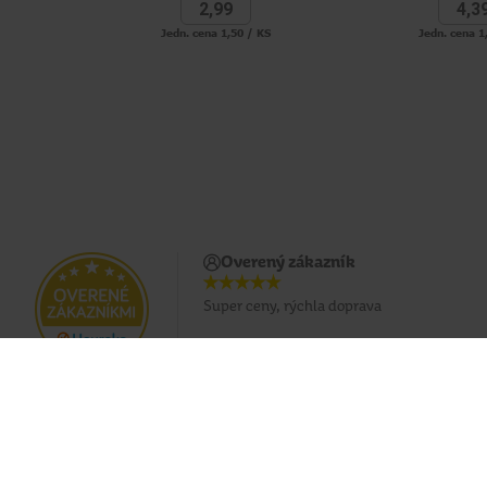
2,
99
4,
3
Jedn. cena 1,50 / KS
Jedn. cena 1
Overený zákazník
Super ceny, rýchla doprava
Doprava zadarmo pri nákupe od 49 €