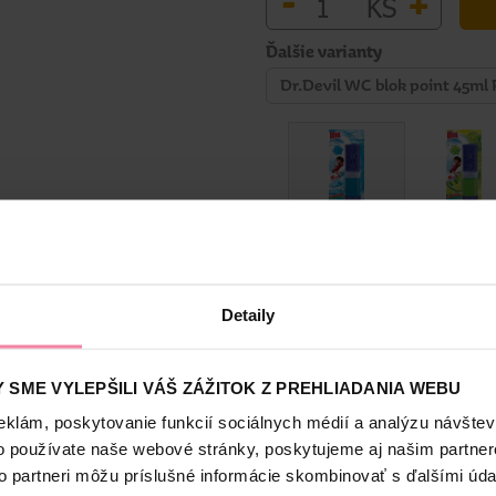
-
+
KS
Ďalšie varianty
Dr.Devil WC blok point 45ml 
Bezpečnosť a balenie
Detaily
 SME VYLEPŠILI VÁŠ ZÁŽITOK Z PREHLIADANIA WEBU
bo čisté s prípravkami Dr. Devil. Čističe Dr. Devil pre vás vyrábam
eklám, poskytovanie funkcií sociálnych médií a analýzu návšte
WC a zbavia ho vodného kameňa. Univerzálny čistiaci prostriedok Dr. 
o používate naše webové stránky, poskytujeme aj našim partner
 žiarivo lesklé.
to partneri môžu príslušné informácie skombinovať s ďalšími údaj