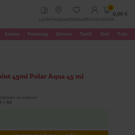
0
0,00
€
Leták
Predajne
Obľúbené
Prihlásiť
Košík
Sezóna
Potraviny
Zdravie
Textil 
Deti
Foto
oint 45ml Polar Aqua 45 ml
nákladov na prepravu
9 / KS