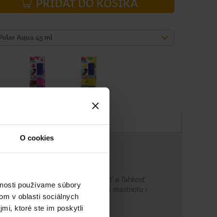
PRIDAŤ DO KOŠÍKA
Polar Aqua 45 ml
Zloženie
O cookies
e so zameraním na maximálnu účinnosť a ľahkosť
vnosti používame súbory
Devil s dlhotrvajúcou vôňou odstráni mastnotu i
om v oblasti sociálnych
mi, ktoré ste im poskytli