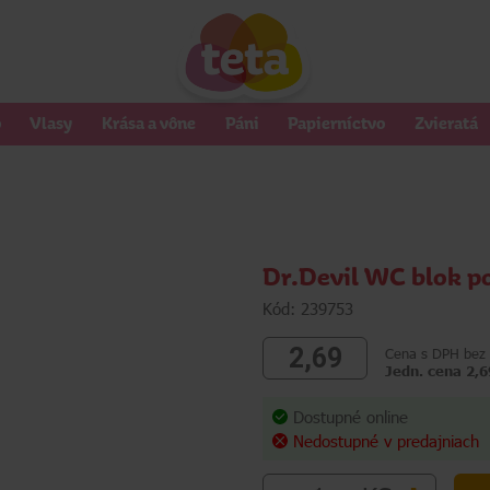
o
Vlasy
Krása a vône
Páni
Papierníctvo
Zvieratá
Dr.Devil WC blok p
Kód: 239753
2,69
Cena s DPH bez 
Jedn. cena 2,6
Dostupné online
Nedostupné v predajniach