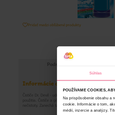
Pridať medzi obľúbené produkty
Podrobné informácie
Súhlas
Informácie o značke
POUŽÍVAME COOKIES, ABY
Čističe Dr. Devil - udržujte vaše WC a kúpeľňu dlhodo
Na prispôsobenie obsahu a r
použitia. Čističe a gély Dr. Devil kompletne ochránia 
cookie. Informácie o tom, ak
nečistoty. Zanechá tak všetky omývateľné plochy čisté a
médií, inzercie a analýzy. Tí