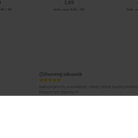
9
2,
89
,46 / KS
Jedn. cena 0,96 / KS
Jedn. c
Overený zákazník
nakupujem tu pravidelne, nikdy nebol ziadny proble
mozem len doporucit