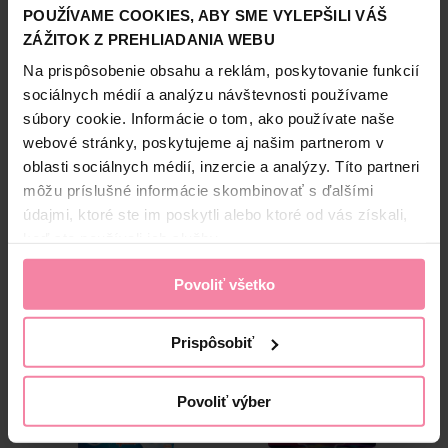
POUŽÍVAME COOKIES, ABY SME VYLEPŠILI VÁŠ
do posledného spláchnutia. Bref Power Aktiv WC blok má
Zobraziť viac
zloženie so 4 funkciami:
ZÁŽITOK Z PREHLIADANIA WEBU
Informácie o značke
Na prispôsobenie obsahu a reklám, poskytovanie funkcií
sociálnych médií a analýzu návštevnosti používame
Bref ponúka produkty, ktoré udržiavajú vašu toaletu
súbory cookie. Informácie o tom, ako používate naše
hygienicky čistú a sviežu jednoduchým spôsobom. Vďaka
Bezpečnosť a balenie
webové stránky, poskytujeme aj našim partnerom v
širokému sortimentu výrobkov od WC blokov (Power Aktiv,
oblasti sociálnych médií, inzercie a analýzy. Títo partneri
Color Aktiv+, Parfume Switch, DeLuxe alebo Brilliant Gel)
Zloženie
cez WC čističe a čističe kúpeľní je Bref lídrom na trhu a
môžu príslušné informácie skombinovať s ďalšími
expertom na sviežosť toaliet.
High-contrast mode
údajmi, ktoré ste im poskytli alebo ktoré od vás získali,
Informácie o výrobcovi
keď ste používali ich služby.
Alternatívne produkty
HEN
Povoliť všetko
NAŠA ZNAČKA
Prispôsobiť
Povoliť výber