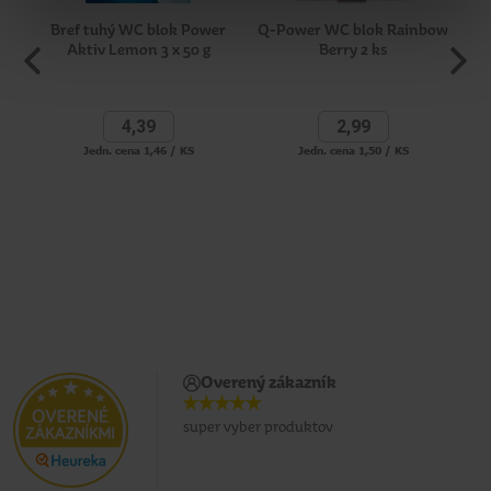
Bref tuhý WC blok Power
Q-Power WC blok Rainbow
Br
Aktiv Lemon 3 x 50 g
Berry 2 ks
WC
4,
39
2,
99
Jedn. cena 1,46 / KS
Jedn. cena 1,50 / KS
Overený zákazník
super vyber produktov