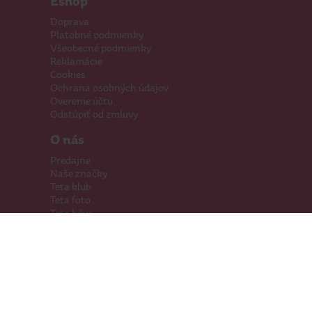
Eshop
Doprava
Platobné podmienky
Všeobecné podmienky
Reklamácie
Cookies
Ochrana osobných údajov
Overenie účtu
Odstúpiť od zmluvy
O nás
Predajne
Naše značky
Teta klub
Teta foto
Teta káva
Pomáhame
Kariéra
Kontakty
Hľadáme priestory
Darčeková karta
Súťaže
SodaStream