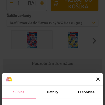
-
+
BAL
KOŠÍKA
Ďalšie varianty
Bref Power Activ Flower tuhý WC blok 2 x 50 g
Podrobné informácie
Informácie o výrobku
Bref Power Activ Flower tuhý WC blok 2x50 g. Hľadáte
Súhlas
Detaily
O cookies
jednoduchší spôsob ako udržať vašu toaletu čistú a sviežu?
Bref WC blok je jednoduchým a pohodlným spôsobom,
ktorý zaisťuje čistotu a sviežosť vo vašej toalete od prvého