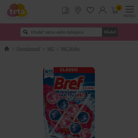
0
MENU
Hľadať
>
Domácnosť
>
WC
>
WC bloky