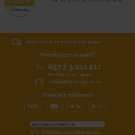
rýchlosť, spokojnosť s tovarom aj cenou
Doprava zadarmo pri nákupe od 49 €
Potrebujete poradiť?
037 / 3 211 211
Po - Pia: 8:00 - 16:00
eshop@tetadrogerie.sk
Platobné možnosti
Prihlásiť sa na odber emailu