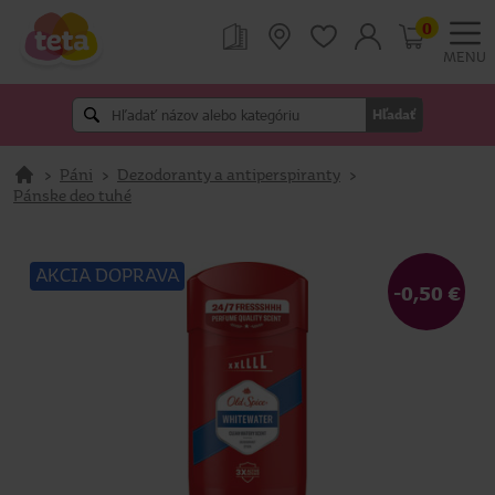
0
MENU
Hľadať
>
Páni
>
Dezodoranty a antiperspiranty
>
Pánske deo tuhé
AKCIA DOPRAVA
-0,50 €