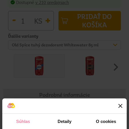
Dostupné
v 210 predajniach
PRIDAŤ DO
-
+
KS
KOŠÍKA
Ďalšie varianty
Old Spice tuhý dezodorant Whitewater 85 ml
Podrobné informácie
Informácie o výrobku
Súhlas
Detaily
O cookies
Často sa hovorí, že voda je najsilnejší element na svete.