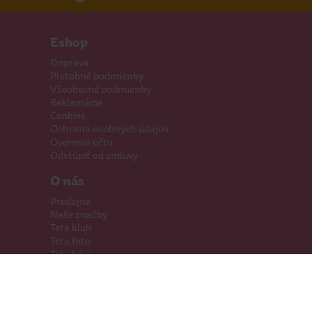
Eshop
Doprava
Platobné podmienky
Všeobecné podmienky
Reklamácie
Cookies
Ochrana osobných údajov
Overenie účtu
Odstúpiť od zmluvy
O nás
Predajne
Naše značky
Teta klub
Teta foto
Teta káva
Pomáhame
Kariéra
Kontakty
Hľadáme priestory