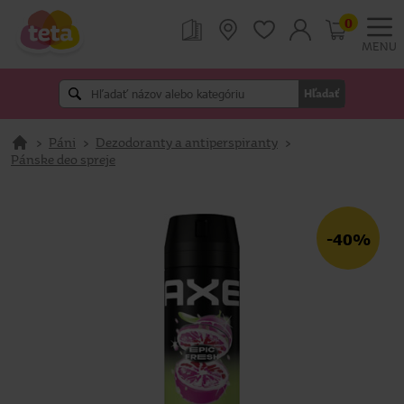
0
MENU
Hľadať
>
Páni
>
Dezodoranty a antiperspiranty
>
Pánske deo spreje
-40%