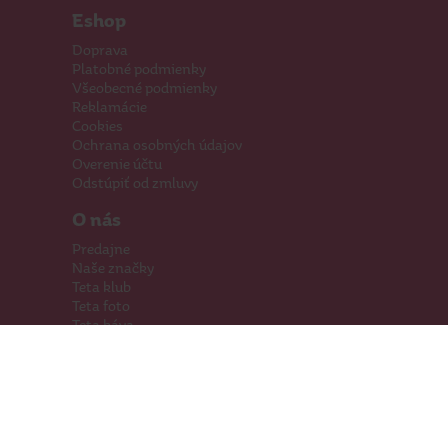
Eshop
Doprava
Platobné podmienky
Všeobecné podmienky
Reklamácie
Cookies
Ochrana osobných údajov
Overenie účtu
Odstúpiť od zmluvy
O nás
Predajne
Naše značky
Teta klub
Teta foto
Teta káva
Pomáhame
Kariéra
Kontakty
Hľadáme priestory
Darčeková karta
Súťaže