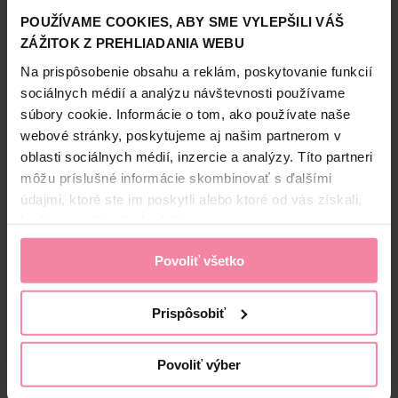
neodolatelne po celý deň! Spoľahlivá ochrana proti zápachu
POUŽÍVAME COOKIES, ABY SME VYLEPŠILI VÁŠ
až 48 hodín.
ZÁŽITOK Z PREHLIADANIA WEBU
Zobraziť viac
Informácie o výrobcovi
Na prispôsobenie obsahu a reklám, poskytovanie funkcií
sociálnych médií a analýzu návštevnosti používame
UNI
súbory cookie. Informácie o tom, ako používate naše
Bezpečnosť a balenie
webové stránky, poskytujeme aj našim partnerom v
oblasti sociálnych médií, inzercie a analýzy. Títo partneri
Zloženie
môžu príslušné informácie skombinovať s ďalšími
údajmi, ktoré ste im poskytli alebo ktoré od vás získali,
High-contrast mode
keď ste používali ich služby.
Alternatívne produkty
Povoliť všetko
-40%
Prispôsobiť
Povoliť výber