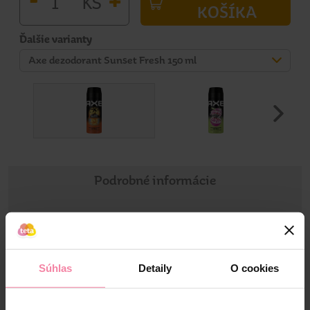
KS
KOŠÍKA
Ďalšie varianty
Axe dezodorant Sunset Fresh 150 ml
Podrobné informácie
Informácie o výrobku
Pánsky dezodorant v spreji AXE Sunset Fresh. Sofistikovaná
Súhlas
Detaily
O cookies
vôňa využíva to najlepšie z prírody a spája neodolateľnú
vôňu palmových listov a ambry. Spoľahlivá a dlhotrvajúca
ochrana proti zápachu až na 48 hodín. AXE Sunset Fresh