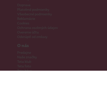
Doprava
Platobné podmienky
Všeobecné podmienky
Reklamácie
Cookies
Ochrana osobných údajov
Overenie účtu
Odstúpiť od zmluvy
O nás
Predajne
Naše značky
Teta klub
Teta foto
Teta káva
Pomáhame
Kariéra
Kontakty
Hľadáme priestory
Darčeková karta
Súťaže
SodaStream