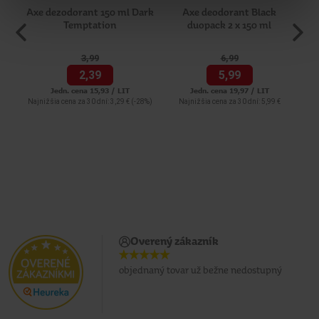
Axe dezodorant 150 ml Dark
Axe deodorant Black
ST
Temptation
duopack 2 x 150 ml
3,
99
6,
99
2,
39
5,
99
Jedn. cena 15,93 / LIT
Jedn. cena 19,97 / LIT
Najnižšia cena za 30 dní: 3,29 €
(-28%)
Najnižšia cena za 30 dní: 5,99 €
Overený zákazník
objednaný tovar už bežne nedostupný