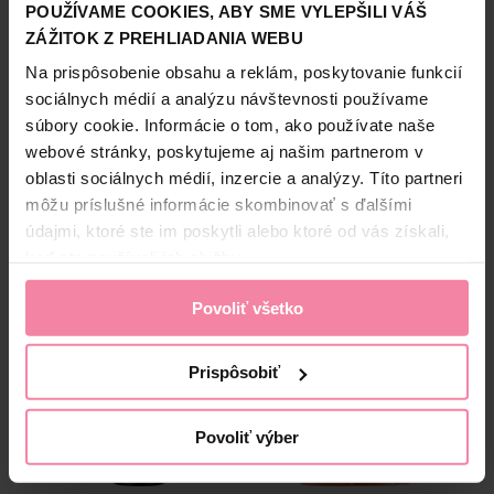
vás prevedie každým každodenným dobrodružstvom!
POUŽÍVAME COOKIES, ABY SME VYLEPŠILI VÁŠ
Zobraziť viac
Chráni váš štýl. Na každý deň. Spoľahlivo. Používajte ráno
ZÁŽITOK Z PREHLIADANIA WEBU
do podpazušia pre celodennú ochranu pred zápachom.
Informácie o výrobcovi
Na prispôsobenie obsahu a reklám, poskytovanie funkcií
- Dezodorant AXE Sunset Fresh poskytuje 48-hodinovú
sociálnych médií a analýzu návštevnosti používame
UNI
ochranu proti zápachu
súbory cookie. Informácie o tom, ako používate naše
Bezpečnosť a balenie
- Dlhotrvajúca svieža vôňa
webové stránky, poskytujeme aj našim partnerom v
- Prírodou inšpirovaný dezodorant, ktorý vás udrží svieže po
oblasti sociálnych médií, inzercie a analýzy. Títo partneri
Zloženie
celý deň
môžu príslušné informácie skombinovať s ďalšími
High-contrast mode
Ako používať: Aby ste z dezodorantu vyťažili čo najviac,
údajmi, ktoré ste im poskytli alebo ktoré od vás získali,
pred nastriekaním pretrepte plechovku a podržte ju 15 cm
keď ste používali ich služby.
Alternatívne produkty
od podpazušia. Potom si vychutnajte dlhotrvajúcu sviežosť
a neodolateľnú vôňu značky AXE.
Povoliť všetko
-40%
Prispôsobiť
Povoliť výber