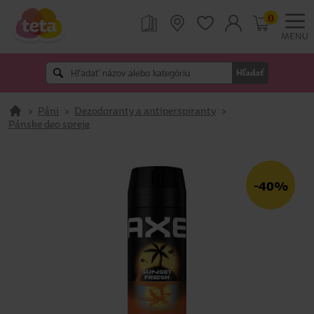
0
MENU
Hľadať
>
Páni
>
Dezodoranty a antiperspiranty
>
Pánske deo spreje
-40%