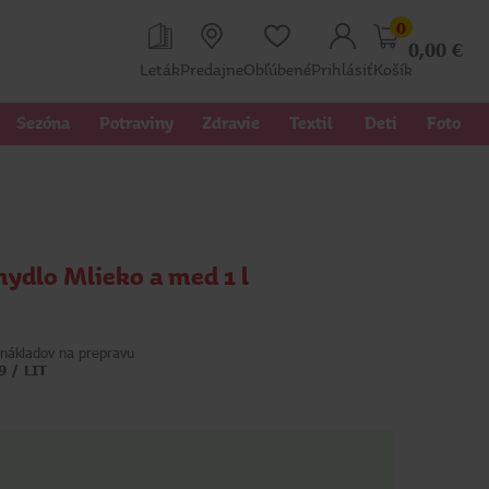
0
0,00
€
Leták
Predajne
Obľúbené
Prihlásiť
Košík
Sezóna
Potraviny
Zdravie
Textil 
Deti
Foto
mydlo Mlieko a med 1 l
nákladov na prepravu
9 / LIT