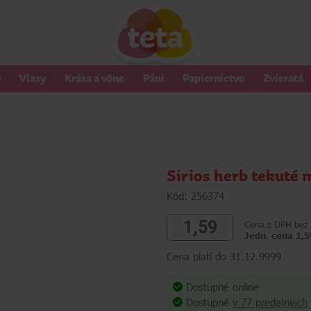
o
Vlasy
Krása a vône
Páni
Papierníctvo
Zvieratá
Sirios herb tekuté 
Kód: 256374
1,59
Cena s DPH bez 
Jedn. cena 1,5
Cena platí do 31.12.9999
Dostupné online
Dostupné
v 77 predajniach