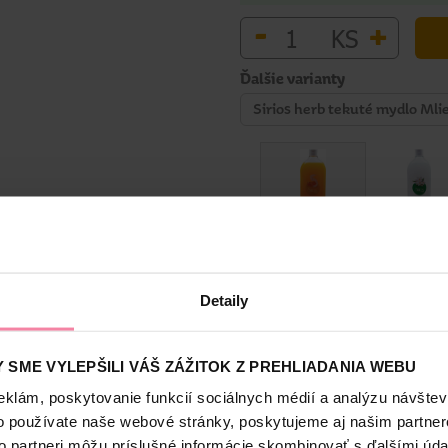
-
+
KS
Ďalšie varianty
Sirios herb tekuté mydlo Mlie
Bezpečnosť a balenie
Detaily
 SME VYLEPŠILI VÁŠ ZÁŽITOK Z PREHLIADANIA WEBU
eklám, poskytovanie funkcií sociálnych médií a analýzu návšte
eka a medu. Dokonale odstraňuje všetky nečistoty. Obsah rastlinnýc
o používate naše webové stránky, poskytujeme aj našim partner
to partneri môžu príslušné informácie skombinovať s ďalšími údaj