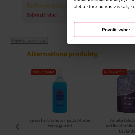
Informácie o výrobcovi
alebo ktoré od vás získali, ke
Zobraziť viac
SOL
Povoliť výber
High-contrast mode
Alternatívne produkty
NAŠA ZNAČKA
NAŠA ZNAČKA
Sirios herb tekuté mydlo Alpské
Ameté tekut
kvety 500 ml
antibakteriáln
Levanduľ