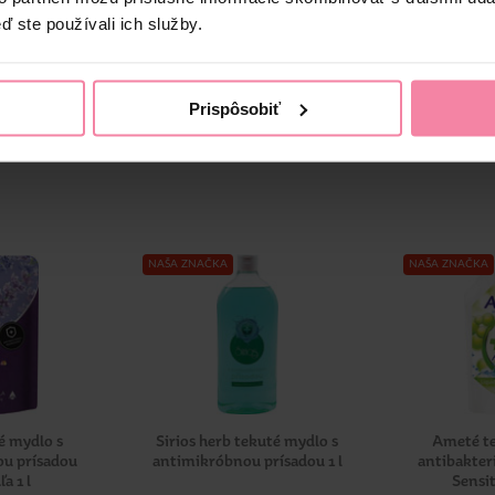
ď ste používali ich služby.
Prispôsobiť
NAŠA ZNAČKA
NAŠA ZNAČKA
é mydlo s
Sirios herb tekuté mydlo s
Ameté te
ou prísadou
antimikróbnou prísadou 1 l
antibakter
a 1 l
Sensit