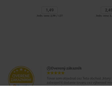
1,
49
2,
4
Jedn. cena 2,98 / LIT
Jedn. cena 2,
Overený zákazník
Tovar som objednal cez Teta obchod ,ktorý
zabezpečil dodanie tovaru cez výberové mi
box, ktoré som si určil .Všetko prebehlo rýc
problémov .