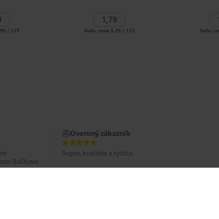
9
1,
79
49 / LIT
Jedn. cena 1,79 / LIT
Jedn. c
Overený zákazník
 mi
Super, kvalitne a rýchlo.
esto Balíkovo
hlo a bez