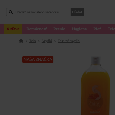
Hľadať
V zľave
Domácnosť
Pranie
Hygiena
Pleť
Tel
>
Telo
>
Mydlá
>
Tekuté mydlá
NAŠA ZNAČKA