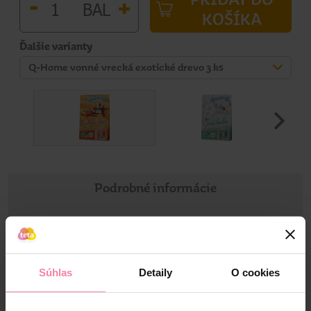
-
+
BAL
KOŠÍKA
Ďalšie varianty
Q-Home vonné vrecká exotické drevo 3 ks
Podrobné informácie
Informácie o výrobku
Vrecká obsahujú 100% prírodné granule obohatené vôňou
Súhlas
Detaily
O cookies
na báze esenciálnych olejov. Príjemnú vôňu si užívajte až 6
týždňov!
• Nielen do šatníka.