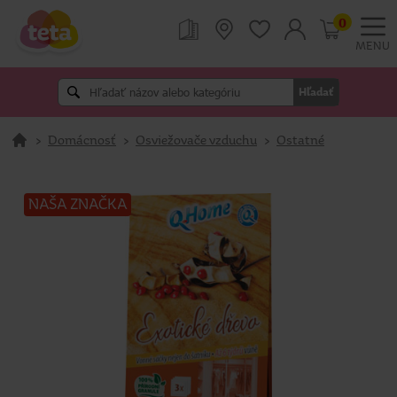
0
MENU
Hľadať
>
Domácnosť
>
Osviežovače vzduchu
>
Ostatné
NAŠA ZNAČKA