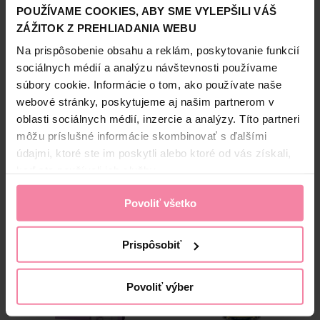
POUŽÍVAME COOKIES, ABY SME VYLEPŠILI VÁŠ
Zobraziť viac
ZÁŽITOK Z PREHLIADANIA WEBU
Informácie o výrobcovi
Na prispôsobenie obsahu a reklám, poskytovanie funkcií
SOL
sociálnych médií a analýzu návštevnosti používame
súbory cookie. Informácie o tom, ako používate naše
Bezpečnosť a balenie
webové stránky, poskytujeme aj našim partnerom v
oblasti sociálnych médií, inzercie a analýzy. Títo partneri
Zloženie
môžu príslušné informácie skombinovať s ďalšími
High-contrast mode
údajmi, ktoré ste im poskytli alebo ktoré od vás získali,
keď ste používali ich služby.
Alternatívne produkty
Povoliť všetko
NAŠA ZNAČKA
Prispôsobiť
Povoliť výber