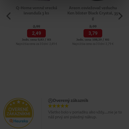
Q-Home vonné vrecká
Areon osviežovač vzduchu
S
levanduľa 3 ks
Ken blister Black Crystal, 35
g
2,
99
3,
99
2,
49
3,
79
Jedn. cena 0,83 / KS
Jedn. cena 108,29 / KG
Najnižšia cena za 30 dní: 2,49 €
Najnižšia cena za 30 dní: 3,79 €
Overený zákazník
Všetko bolo v poriadku ako vždy.....nie je to
náš prvý ani psledný nákup.