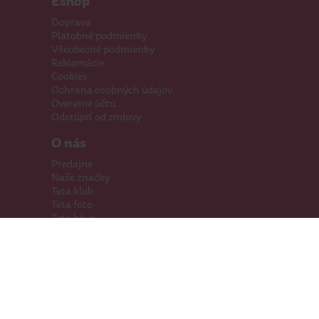
Eshop
Doprava
Platobné podmienky
Všeobecné podmienky
Reklamácie
Cookies
Ochrana osobných údajov
Overenie účtu
Odstúpiť od zmluvy
O nás
Predajne
Naše značky
Teta klub
Teta foto
Teta káva
Pomáhame
Kariéra
Kontakty
Hľadáme priestory
Darčeková karta
Súťaže
SodaStream