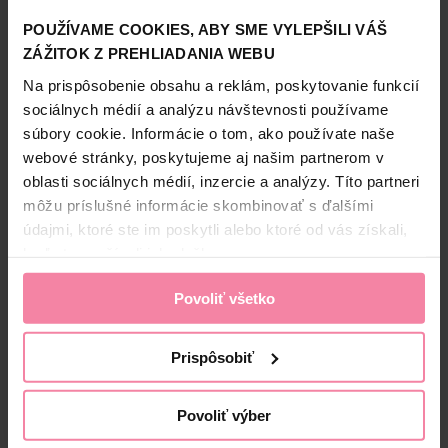
Informácie o výrobcovi
POUŽÍVAME COOKIES, ABY SME VYLEPŠILI VÁŠ
ZÁŽITOK Z PREHLIADANIA WEBU
Zobraziť viac
LOD
Na prispôsobenie obsahu a reklám, poskytovanie funkcií
sociálnych médií a analýzu návštevnosti používame
súbory cookie. Informácie o tom, ako používate naše
webové stránky, poskytujeme aj našim partnerom v
Bezpečnosť a balenie
oblasti sociálnych médií, inzercie a analýzy. Títo partneri
Zloženie
môžu príslušné informácie skombinovať s ďalšími
údajmi, ktoré ste im poskytli alebo ktoré od vás získali,
High-contrast mode
keď ste používali ich služby.
Alternatívne produkty
Povoliť všetko
Prispôsobiť
Povoliť výber