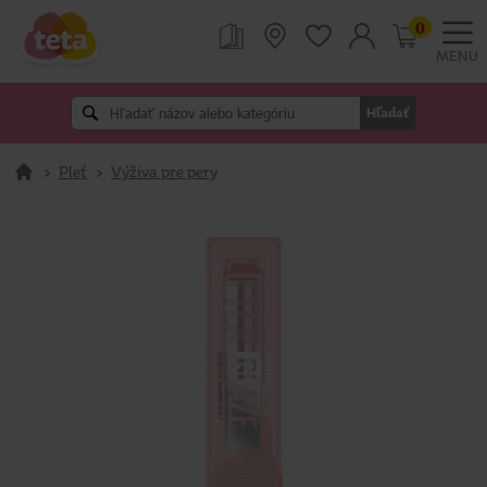
0
MENU
Hľadať
>
Pleť
>
Výživa pre pery