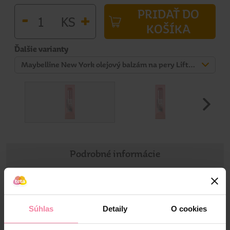
PRIDAŤ DO
-
+
KS
KOŠÍKA
Ďalšie varianty
Maybelline New York olejový balzám na pery Lifter Glaze 009 Latte Crush 2,8 g
Podrobné informácie
Informácie o výrobku
Súhlas
Detaily
O cookies
Náš prvý olejový balzam, ktorý sa na perách rozpúšťa a
zanecháva ich hebké, žiarivé a plné lesku!