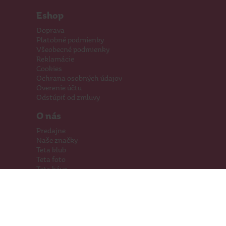
Eshop
Doprava
Platobné podmienky
Všeobecné podmienky
Reklamácie
Cookies
Ochrana osobných údajov
Overenie účtu
Odstúpiť od zmluvy
O nás
Predajne
Naše značky
Teta klub
Teta foto
Teta káva
Pomáhame
Kariéra
Kontakty
Hľadáme priestory
Darčeková karta