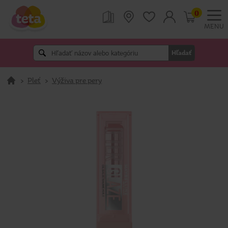
0
MENU
Hľadať
>
Pleť
>
Výživa pre pery