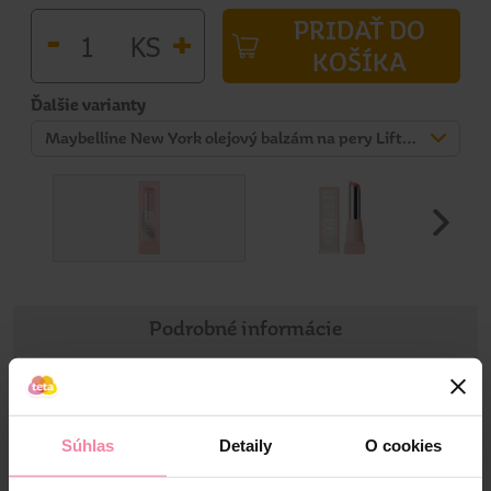
PRIDAŤ DO
-
+
KS
KOŠÍKA
Ďalšie varianty
Maybelline New York olejový balzám na pery Lifter Glaze 007 Berry Haze 2,8 g
Podrobné informácie
Informácie o výrobku
Súhlas
Detaily
O cookies
Náš prvý olejový balzam, ktorý sa na perách rozpúšťa a
zanecháva ich hebké, žiarivé a plné lesku!