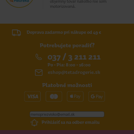
objemný tovar nakoľko nie som
motorizovaná.
Doprava zadarmo pri nákupe od 49 €
Potrebujete poradiť?
037 / 3 211 211
Po - Pia: 8:00 - 16:00
eshop@tetadrogerie.sk
Platobné možnosti
Prihlásiť sa na odber emailu