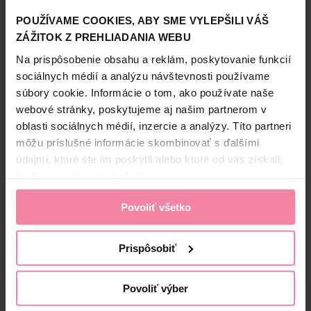
Informácie o výrobcovi
POUŽÍVAME COOKIES, ABY SME VYLEPŠILI VÁŠ
ZÁŽITOK Z PREHLIADANIA WEBU
Zobraziť viac
LOD
Na prispôsobenie obsahu a reklám, poskytovanie funkcií
sociálnych médií a analýzu návštevnosti používame
súbory cookie. Informácie o tom, ako používate naše
webové stránky, poskytujeme aj našim partnerom v
Bezpečnosť a balenie
oblasti sociálnych médií, inzercie a analýzy. Títo partneri
Zloženie
môžu príslušné informácie skombinovať s ďalšími
údajmi, ktoré ste im poskytli alebo ktoré od vás získali,
High-contrast mode
keď ste používali ich služby.
Alternatívne produkty
Povoliť všetko
Prispôsobiť
Povoliť výber