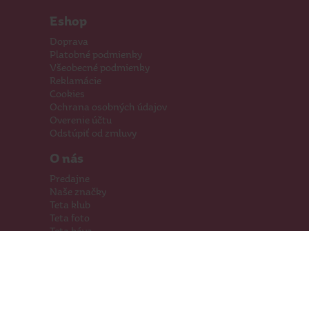
Eshop
Doprava
Platobné podmienky
Všeobecné podmienky
Reklamácie
Cookies
Ochrana osobných údajov
Overenie účtu
Odstúpiť od zmluvy
O nás
Predajne
Naše značky
Teta klub
Teta foto
Teta káva
Pomáhame
Kariéra
Kontakty
Hľadáme priestory
Darčeková karta