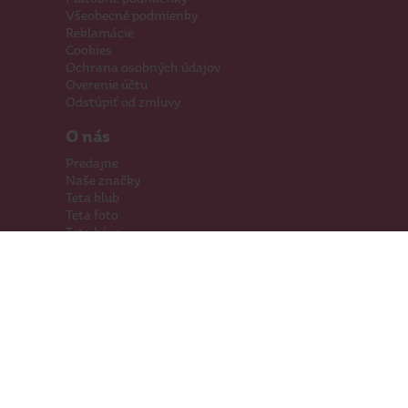
Všeobecné podmienky
Reklamácie
Cookies
Ochrana osobných údajov
Overenie účtu
Odstúpiť od zmluvy
O nás
Predajne
Naše značky
Teta klub
Teta foto
Teta káva
Pomáhame
Kariéra
Kontakty
Hľadáme priestory
Darčeková karta
Súťaže
SodaStream
Sledujte nás