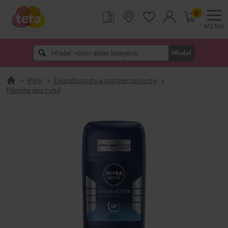
0
MENU
Hľadať
>
Páni
>
Dezodoranty a antiperspiranty
>
Pánske deo tuhé