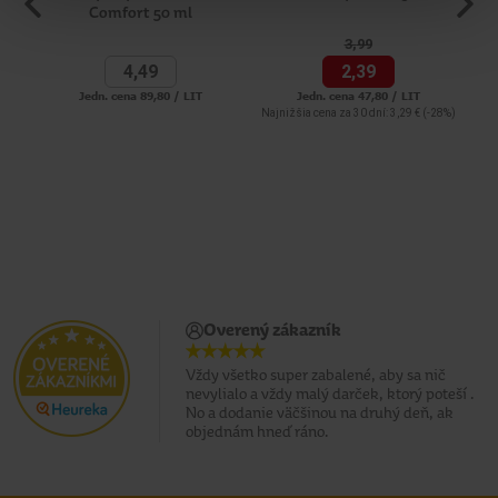
Comfort 50 ml
3,
99
4,
49
2,
39
Jedn. cena 89,80 / LIT
Jedn. cena 47,80 / LIT
Najnižšia cena za 30 dní: 3,29 €
(-28%)
Overený zákazník
Vždy všetko super zabalené, aby sa nič
nevylialo a vždy malý darček, ktorý poteší .
No a dodanie väčšinou na druhý deň, ak
objednám hneď ráno.