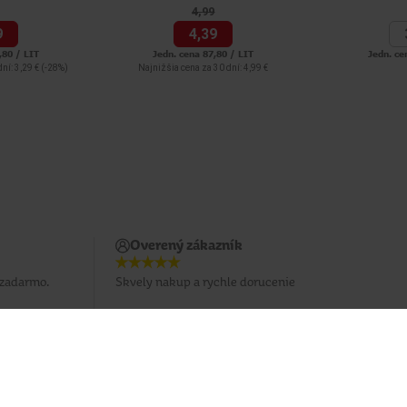
4,
99
9
4,
39
,80 / LIT
Jedn. cena 87,80 / LIT
Jedn. ce
ní: 3,29 €
(-28%)
Najnižšia cena za 30 dní: 4,99 €
Overený zákazník
 zadarmo.
Skvely nakup a rychle dorucenie