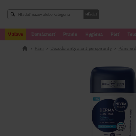
Hľadať
V zľave
Domácnosť
Pranie
Hygiena
Pleť
Tel
>
Páni
>
Dezodoranty a antiperspiranty
>
Pánske d