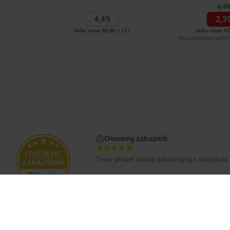
3,
99
4,
49
2,
3
Jedn. cena 89,80 / LIT
Jedn. cena 47
Najnižšia cena za 30 d
Overený zákazník
Tovar prišiel skvele zabalený aj s darčekmi