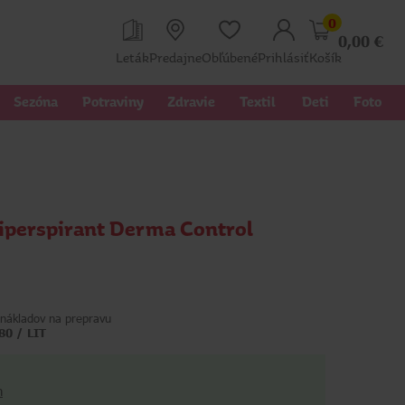
0
0,00
€
Leták
Predajne
Obľúbené
Prihlásiť
Košík
Sezóna
Potraviny
Zdravie
Textil 
Deti
Foto
iperspirant Derma Control
nákladov na prepravu
80 / LIT
h