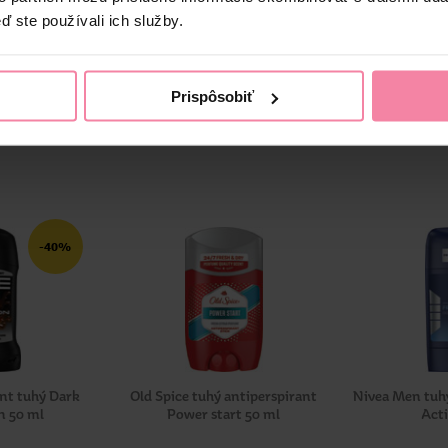
elepí na pokožke.
ď ste používali ich služby.
Prispôsobiť
u viac ako 100 rokov. Vo svojom portfóliu má viac ako len ikonický m
obky vhodné pre bábätká.
-40%
ant tuhý Dark
Old Spice tuhý antiperspirant
Nivea Men tuh
n 50 ml
Power start 50 ml
Acti