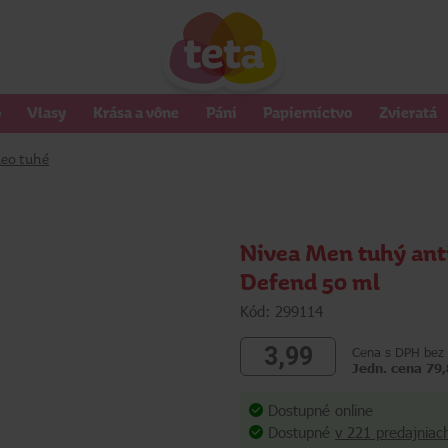
o
Vlasy
Krása a vône
Páni
Papierníctvo
Zvieratá
eo tuhé
Nivea Men tuhý ant
Defend 50 ml
Kód: 299114
3,99
Cena s DPH bez 
Jedn. cena 79,
Dostupné online
Dostupné
v 221 predajniac