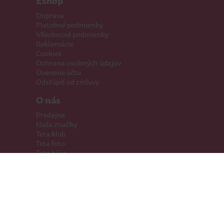
Eshop
Doprava
Platobné podmienky
Všeobecné podmienky
Reklamácie
Cookies
Ochrana osobných údajov
Overenie účtu
Odstúpiť od zmluvy
O nás
Predajne
Naše značky
Teta klub
Teta foto
Teta káva
Pomáhame
Kariéra
Kontakty
Hľadáme priestory
Darčeková karta
Súťaže
SodaStream