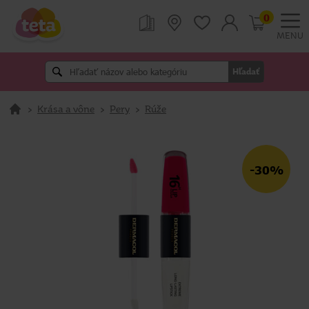
0
MENU
Hľadať
>
Krása a vône
>
Pery
>
Rúže
-30%