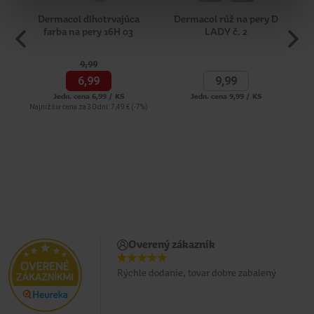
Dermacol dlhotrvajúca
Dermacol rúž na pery D
L'O
farba na pery 16H 03
LADY č. 2
9,
99
6,
99
9,
99
Jedn. cena 6,99 / KS
Jedn. cena 9,99 / KS
Najnižšia cena za 30 dní: 7,49 €
(-7%)
Overený zákazník
Rýchle dodanie, tovar dobre zabalený