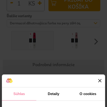
-
+
KS
KOŠÍKA
Ďalšie varianty
Dermacol dlhotrvajúca farba na pery 16H 04
Podrobné informácie
Informácie o výrobku
16H dlhotrvajúca farba na pery a lesk 2 v 1. Nádherná
Súhlas
Detaily
O cookies
intenzívna a krycia farba tohto tekutého dlhotrvajúceho
rúžu vytvára bezchybný vzhľad pier po celý deň! Prelomová
textúra lesku na pery s vysokou pigmentáciou farby na pery