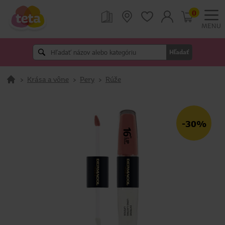
0
MENU
Hľadať
>
Krása a vône
>
Pery
>
Rúže
-30%