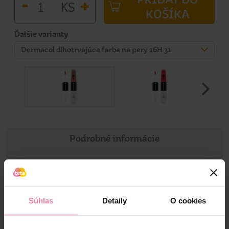
-
+
KS
KOŠÍKA
Ďalšie varianty
Dermacol dlhotrvajúca farba na pery 16H 31
Podrobné informácie
Informácie o výrobku
16H dlhotrvajúca farba na pery a lesk 2 v 1. Nádherná
Súhlas
Detaily
O cookies
intenzívna a krycia farba tohto tekutého dlhotrvajúceho
rúžu vytvára bezchybný vzhľad pier po celý deň! Prelomová
textúra lesku na pery s vysokou pigmentáciou farby na pery