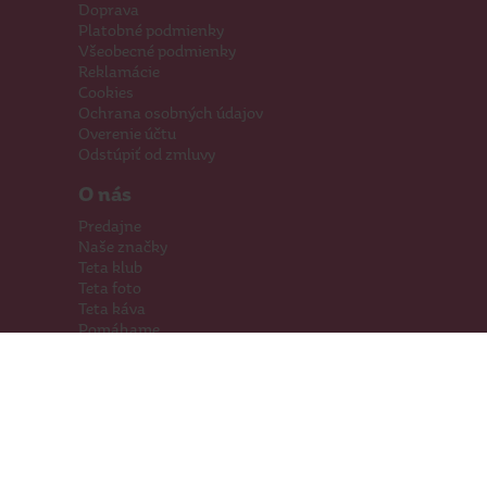
Doprava
Platobné podmienky
Všeobecné podmienky
Reklamácie
Cookies
Ochrana osobných údajov
Overenie účtu
Odstúpiť od zmluvy
O nás
Predajne
Naše značky
Teta klub
Teta foto
Teta káva
Pomáhame
Kariéra
Kontakty
Hľadáme priestory
Darčeková karta
Súťaže
SodaStream