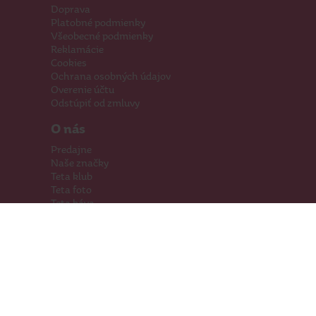
Doprava
Platobné podmienky
Všeobecné podmienky
Reklamácie
Cookies
Ochrana osobných údajov
Overenie účtu
Odstúpiť od zmluvy
O nás
Predajne
Naše značky
Teta klub
Teta foto
Teta káva
Pomáhame
Kariéra
Kontakty
Hľadáme priestory
Darčeková karta
Súťaže
SodaStream