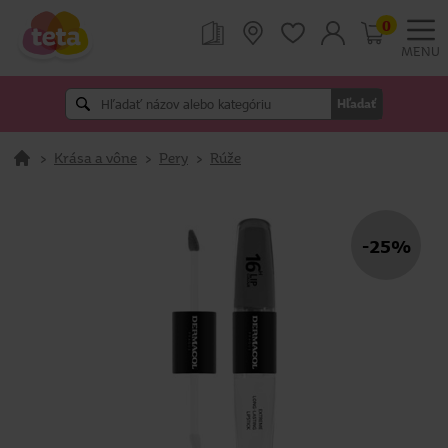
0
MENU
Hľadať
>
Krása a vône
>
Pery
>
Rúže
-25%