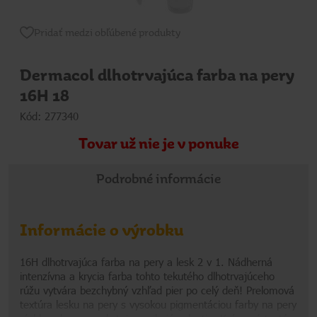
Pridať medzi obľúbené produkty
Dermacol dlhotrvajúca farba na pery
16H 18
Kód: 277340
Tovar už nie je v ponuke
Podrobné informácie
Informácie o výrobku
16H dlhotrvajúca farba na pery a lesk 2 v 1. Nádherná
intenzívna a krycia farba tohto tekutého dlhotrvajúceho
rúžu vytvára bezchybný vzhľad pier po celý deň! Prelomová
textúra lesku na pery s vysokou pigmentáciou farby na pery