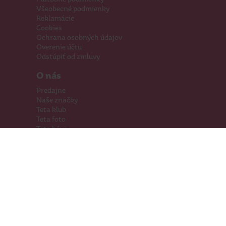
Všeobecné podmienky
Reklamácie
Cookies
Ochrana osobných údajov
Overenie účtu
Odstúpiť od zmluvy
O nás
Predajne
Naše značky
Teta klub
Teta foto
Teta káva
Pomáhame
Kariéra
Kontakty
Hľadáme priestory
Darčeková karta
Súťaže
SodaStream
Sledujte nás