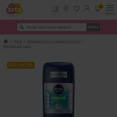
0
MENU
Hľadať
>
Páni
>
Dezodoranty a antiperspiranty
>
Pánske deo tuhé
IBA ONLINE